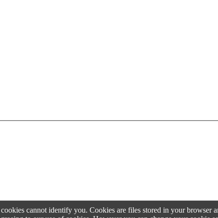
e cookies cannot identify you. Cookies are files stored in your browser